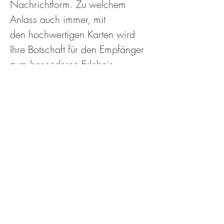
Nachrichtform. Zu welchem
Anlass auch immer, mit
den hochwertigen Karten wird
Ihre Botschaft für den Empfänger
zum besonderen Erlebnis.
GRÖSSE
Faltkarte 21 x 14.5 cm
MATERIAL
Rives tradition, filzmarkiert,
250g, inkl. Couvert und
Beilageblatt.