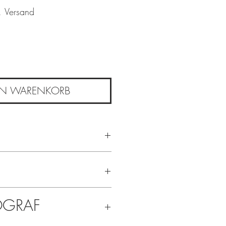
. Versand
EN WARENKORB
14.5 cm
rpackt, inkl. Couvert und
OGRAF