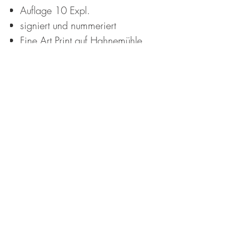
Auflage 10 Expl.
signiert und nummeriert
Fine Art Print auf Hahnemühle
Albrecht Dürer 210 g/m² Echt
Büttenpapier weiß matt
Mehr zum Künstler
PRODUKTINFO
GRÖSSE: 50 X 70 cm
ohne Rahmen
info@karif.ch